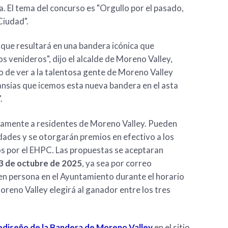
. El tema del concurso es "Orgullo por el pasado,
Ciudad".
que resultará en una bandera icónica que
s venideros", dijo el alcalde de Moreno Valley,
 de ver a la talentosa gente de Moreno Valley
ansias que icemos esta nueva bandera en el asta
.
ivamente a residentes de Moreno Valley. Pueden
dades y se otorgarán premios en efectivo a los
s por el EHPC. Las propuestas se aceptaran
13 de octubre de 2025
, ya sea por correo
en persona en el Ayuntamiento durante el horario
reno Valley elegirá al ganador entre los tres
diseño de la Bandera de Moreno Valley
en el sitio