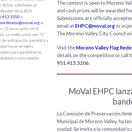
The contest is open to Moreno Valle
ir dichas solicitudes al
and cash prizes will be awarded fo
dinador de la ADA
1.413.3350
o
Submissions are officially accept
oordinator@moval.org
al
email at
EHPC@moval.org
or in p
s 72 horas antes de la
The Moreno Valley City Council wi
ón. La notificación con 72
 de anticipación permitirá a
udad hacer arreglos
Visit the
Moreno Valley Flag Red
ables para garantizar la
details on the competition or call 
ibilidad a esta reunión.
951.413.3206.
MoVal EHPC lanza
bande
La Comisión de Preservación Ambie
Municipal de Moreno Valley, ha lan
ciudad. Se invita a la comunidad a de