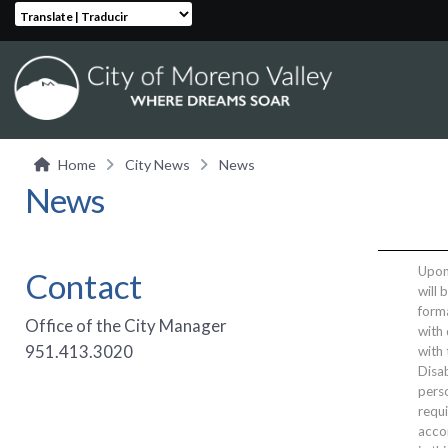
Translate | Traducir
Home
City News
News
News
Upon 
Contact
will 
form
Office of the City Manager
with 
951.413.3020
with
Disab
perso
requi
acco