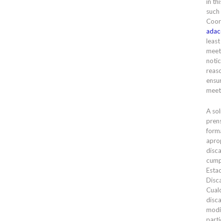
in th
such
Coor
adac
least
meet
notic
reas
ensur
meet
A sol
prens
forma
apro
disc
cump
Esta
Disc
Cual
disc
modi
parti