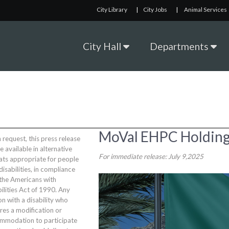
City Library
|
City Jobs
|
Animal Services
City Hall
Departments
MoVal EHPC Holding 
request, this press release
be available in alternative
For immediate release: July 9,2025
ats appropriate for people
disabilities, in compliance
 the Americans with
ilities Act of 1990. Any
n with a disability who
res a modification or
mmodation to participate