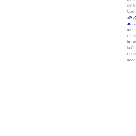
dirig
Coor
al
95
adac
meno
reuni
horas
la Ci
razon
acces