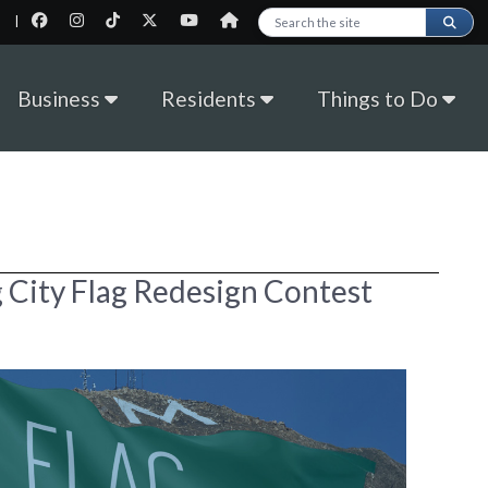
|
Search this site
Business
Residents
Things to Do
City Flag Redesign Contest