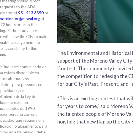
is meeting should direct
 requests to the ADA
dinator at
951.413.3350
or
oordinator@moval.org
at
 72 hours prior to the
ing. 72-hour advance
e will allow the City to make
onable arrangements to
e accessibility to this
The Environmental and Historical
ing.
support of the Moreno Valley City 
icitud, este comunicado de
Contest. The community is invited 
a estará disponible en
the competition to redesign the Ci
tos alternativos
for our City’s Past, Present, and F
piados para personas con
apacidades, en
limiento de la Ley de
“This is an exciting contest that wil
dounidenses con
for years to come,” said Moreno Va
apacidades de 1990.
the talented people of Moreno Vall
quier persona con una
apacidad que requiera una
hoisting that new flag up the City H
ficación o alojamiento para
cipar en esta reunión debe